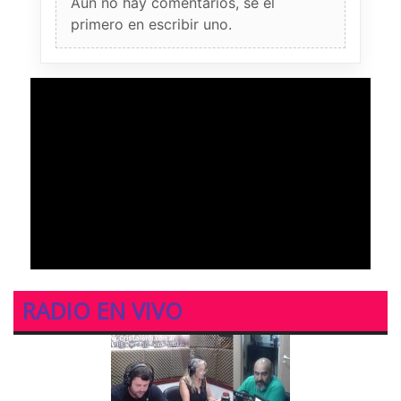
Aun no hay comentarios, sé el
primero en escribir uno.
RADIO EN VIVO