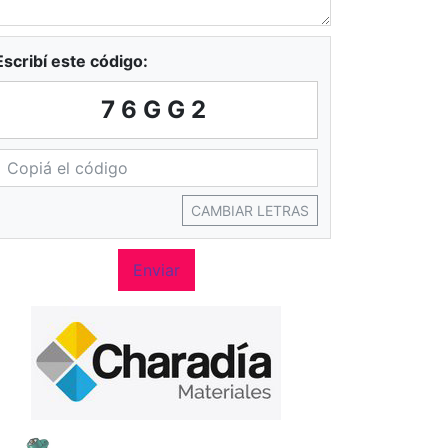
Escribí este código:
76GG2
CAMBIAR LETRAS