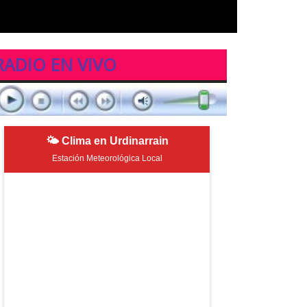
RADIO EN VIVO
🌤 Clima en Urdinarrain
Estación Meteorológica Local