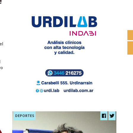
e
el
l
vo
DEPORTES