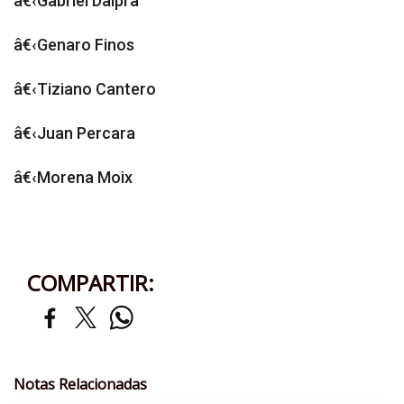
â€‹Gabriel Dalpra
â€‹Genaro Finos
â€‹Tiziano Cantero
â€‹Juan Percara
â€‹Morena Moix
COMPARTIR:
Notas Relacionadas