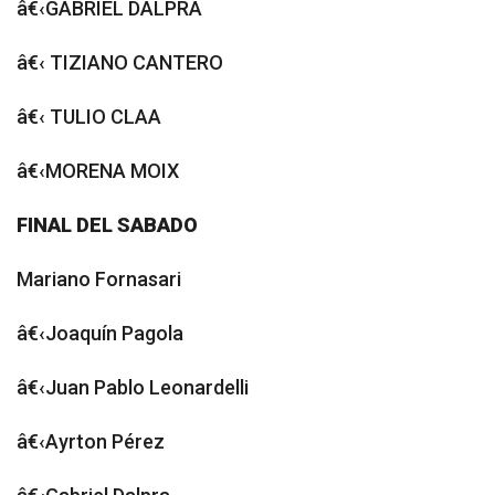
â€‹GABRIEL DALPRA
â€‹ TIZIANO CANTERO
â€‹ TULIO CLAA
â€‹MORENA MOIX
FINAL DEL SABADO
Mariano Fornasari
â€‹Joaquín Pagola
â€‹Juan Pablo Leonardelli
â€‹Ayrton Pérez