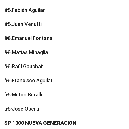
â€‹Fabián Aguilar
â€‹Juan Venutti
â€‹Emanuel Fontana
â€‹Matías Minaglia
â€‹Raúl Gauchat
â€‹Francisco Aguilar
â€‹Milton Buralli
â€‹José Oberti
SP 1000 NUEVA GENERACION