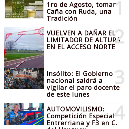
1
1ro de Agosto, tomar
Caña con Ruda, una
Tradición
2
VUELVEN A DAÑAR EL
LIMITADOR DE ALTURA
EN EL ACCESO NORTE
3
Insólito: El Gobierno
nacional saldrá a
vigilar el paro docente
de este lunes
4
AUTOMOVILISMO:
Competición Especial
Entrerriana y F3 en C.