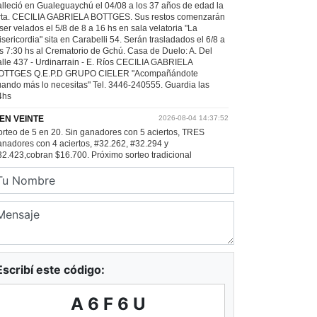
Escribí este código:
A6F6U