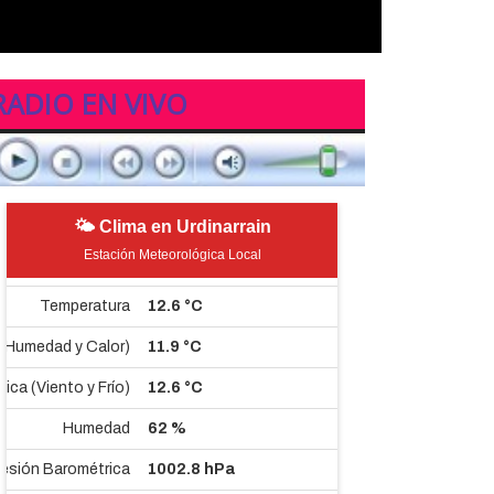
RADIO EN VIVO
🌤 Clima en Urdinarrain
Estación Meteorológica Local