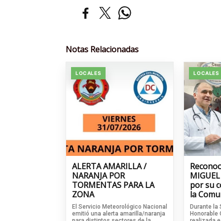
Notas Relacionadas
LOCALES
LOCALES
ALERTA AMARILLA /
Reconoc
NARANJA POR
MIGUEL
TORMENTAS PARA LA
por su 
ZONA
la Comu
El Servicio Meteorológico Nacional
Durante la 
emitió una alerta amarilla/naranja
Honorable 
para distintos sectores de la
realizada e