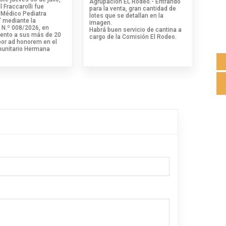
Agrupación EL Rodeo.- Entrando
l Fraccarolli fue
para la venta, gran cantidad de
"Médico Pediatra
lotes que se detallan en la
 mediante la
imagen.
 N.º 008/2026, en
Habrá buen servicio de cantina a
ento a sus más de 20
cargo de la Comisión El Rodeo.
bor ad honorem en el
unitario Hermana