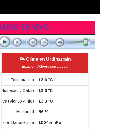
RADIO EN VIVO
🌤 Clima en Urdinarrain
Estación Meteorológica Local