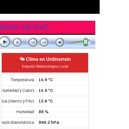
RADIO EN VIVO
🌤 Clima en Urdinarrain
Estación Meteorológica Local