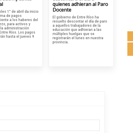
al
quienes adhieran al Paro
Docente
les 1° de abril da inicio
ama de pagos
El gobierno de Entre Ríos ha
iente a los haberes del
resuelto descontar el día de paro
zo, para activos y
a aquellos trabajadores de la
 la administración
educación que adhieran a las
Entre Ríos. Los pagos
múltiples huelgas que se
rán hasta el jueves 9
registrarán el lunes en nuestra
provincia.