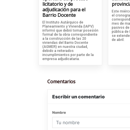
licitatorio y de
provinci
adjudicación para el
Este miérco
Barrio Docente
el cronogr
correspond
El Instituto Autárquico de
mes de mar
Planeamiento y Vivienda (IAPV)
pasivos de
informó que debió tomar posesión
pública de 
formal de la obra correspondiente
se extende
a la construcción de las 20
de abril.
viviendas del Barrio Docente
(AGMER) en nuestra ciudad,
debido a reiterados
incumplimientos por parte de la
empresa adjudicataria.
Comentarios
Escribir un comentario
Nombre