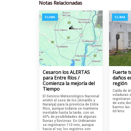
Notas Relacionadas
CLIMA
CLIMA
Cesaron los ALERTAS
Fuerte 
para Entre Ríos /
daños en
Comienza la mejoría del
región
Tiempo
Caída de ár
voladuras 
El Servicio Meteorológico Nacional
registraro
emitió el cese de los (Amarillo y
de este do
Naranja) para la provincia de Entre
barrios las
Ríos, aunque todavia se mantiene
60 kms
inestable hasta la tarde, con un
40% de posibilidades de algunas
lluvias y lloviznas. En Urdinarrain
se registraron 110 mm, aunque
hacia el sur, los registros son