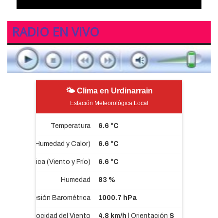
RADIO EN VIVO
🌤 Clima en Urdinarrain
Estación Meteorológica Local