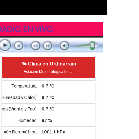
RADIO EN VIVO
🌤 Clima en Urdinarrain
Estación Meteorológica Local