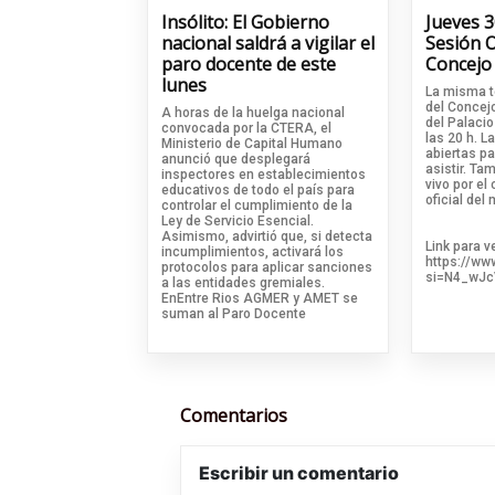
Insólito: El Gobierno
Jueves 3
nacional saldrá a vigilar el
Sesión O
paro docente de este
Concejo
lunes
La misma t
del Concejo
A horas de la huelga nacional
del Palacio
convocada por la CTERA, el
las 20 h. 
Ministerio de Capital Humano
abiertas p
anunció que desplegará
asistir. Ta
inspectores en establecimientos
vivo por e
educativos de todo el país para
oficial del
controlar el cumplimiento de la
Ley de Servicio Esencial.
Asimismo, advirtió que, si detecta
Link para v
incumplimientos, activará los
https://ww
protocolos para aplicar sanciones
si=N4_wJc
a las entidades gremiales.
EnEntre Rios AGMER y AMET se
suman al Paro Docente
Comentarios
Escribir un comentario