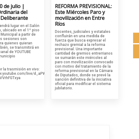
0 de julio |
REFORMA PREVISIONAL:
rdinaria del
Este Miércoles Paro y
 Deliberante
movilización en Entre
Ríos
endrá lugar en el Salón
, ubicado en el 1º piso
Docentes, judiciales y estatales
 Municipal a partir de
confluirán en una medida de
Las sesiones son
fuerza que busca expresar el
ara quienes quieran
rechazo gremial a la reforma
mbién, se transmitirá en
previsional. Una importante
l canal de YOUTUBE
cantidad de gremios entrerrianos
 municipio
se sumarán este miércoles al
paro con movilización convocado
con motivo del tratamiento de la
er la trasmisión en vivo:
reforma previsional en la Cámara
w.youtube.com/live/d_aPWXtrbRI?
de Diputados, donde se prevé la
VVrhFGTxya
sanción definitiva de la iniciativa
oficial para modificar el sistema
jubilatorio.