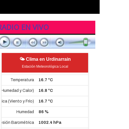
RADIO EN VIVO
🌤 Clima en Urdinarrain
Estación Meteorológica Local