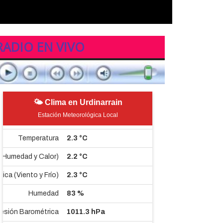
RADIO EN VIVO
🌤 Clima en Urdinarrain
Estación Meteorológica Local