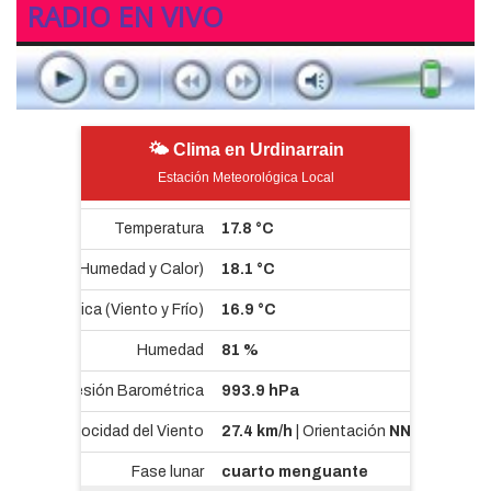
RADIO EN VIVO
🌤 Clima en Urdinarrain
Estación Meteorológica Local