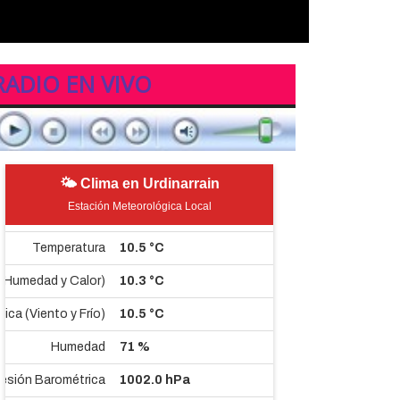
RADIO EN VIVO
🌤 Clima en Urdinarrain
Estación Meteorológica Local