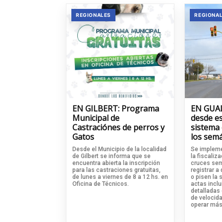
REGIONALES
REGIONA
EN GILBERT: Programa
EN GUA
Municipal de
desde es
Castraciónes de perros y
sistema
Gatos
los sem
Desde el Municipio de la localidad
Se impleme
de Gilbert se informa que se
la fiscaliz
encuentra abierta la inscripción
cruces sem
para las castraciones gratuitas,
registrar a
de lunes a viernes de 8 a 12 hs. en
o pisen la 
Oficina de Técnicos.
actas incl
detalladas 
de velocid
operar más