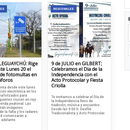
LES
REGIONALES
LEGUAYCHÚ: Rige
9 de JULIO en GILBERT;
te Lunes 20 el
Celebramos el Dia de la
 de fotomultas en
Independencia con el
áforos
Acto Protocolar y Fiesta
Criolla
nta desde este lunes
ación electrónica en los
aforizados para
Te invitamos a celebrar el Día de
 quienes crucen en rojo
la Independencia lleno de
senda peatonal. Las
tradición, música y encuentro.
uirán imágenes
Desde las 9:00 h: Desfile
de la falta y los radares
Tradicionalista y Acto Protocolar.
ad comenzarán a
 adelante.