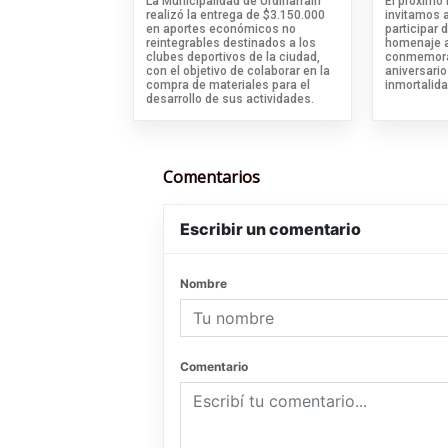
La Municipalidad de Urdinarrain
El próximo
realizó la entrega de $3.150.000
invitamos 
en aportes económicos no
participar d
reintegrables destinados a los
homenaje al
clubes deportivos de la ciudad,
conmemora
con el objetivo de colaborar en la
aniversario
compra de materiales para el
inmortalida
desarrollo de sus actividades.
Comentarios
Escribir un comentario
Nombre
Comentario