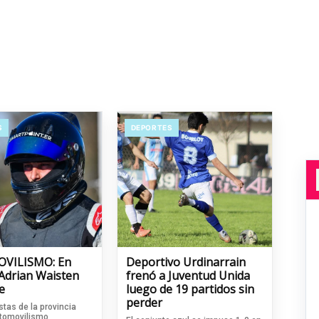
S
DEPORTES
VILISMO: En
Deportivo Urdinarrain
 Adrian Waisten
frenó a Juventud Unida
e
luego de 19 partidos sin
perder
tas de la provincia
utomovilismo,