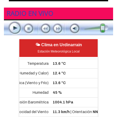
RADIO EN VIVO
🌤 Clima en Urdinarrain
Estación Meteorológica Local