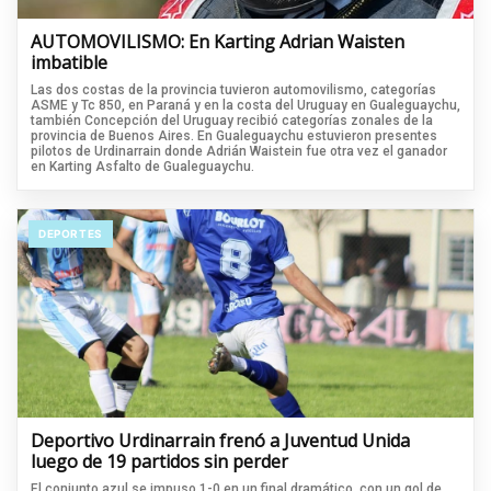
AUTOMOVILISMO: En Karting Adrian Waisten
imbatible
Las dos costas de la provincia tuvieron automovilismo, categorías
ASME y Tc 850, en Paraná y en la costa del Uruguay en Gualeguaychu,
también Concepción del Uruguay recibió categorías zonales de la
provincia de Buenos Aires. En Gualeguaychu estuvieron presentes
pilotos de Urdinarrain donde Adrián Waistein fue otra vez el ganador
en Karting Asfalto de Gualeguaychu.
DEPORTES
Deportivo Urdinarrain frenó a Juventud Unida
luego de 19 partidos sin perder
El conjunto azul se impuso 1-0 en un final dramático, con un gol de