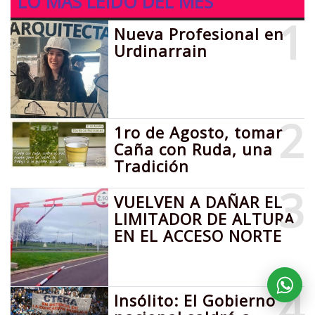
LO MÁS LEIDO DEL MES
1
Nueva Profesional en
Urdinarrain
2
1ro de Agosto, tomar
Caña con Ruda, una
Tradición
3
VUELVEN A DAÑAR EL
LIMITADOR DE ALTURA
EN EL ACCESO NORTE
4
Insólito: El Gobierno