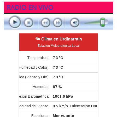
RADIO EN VIVO
🌤 Clima en Urdinarrain
Estación Meteorológica Local