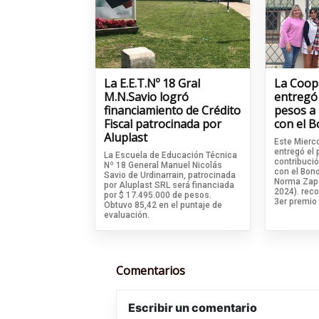
La E.E.T.Nº 18 Gral
La Coop
M.N.Savio logró
entregó
financiamiento de Crédito
pesos a 
Fiscal patrocinada por
con el 
Aluplast
Este Mierco
entregó el 
La Escuela de Educación Técnica
contribució
Nº 18 General Manuel Nicolás
con el Bon
Savio de Urdinarrain, patrocinada
Norma Zapa
por Aluplast SRL será financiada
2024). rec
por $ 17.495.000 de pesos.
3er premio
Obtuvo 85,42 en el puntaje de
evaluación.
Comentarios
Escribir un comentario