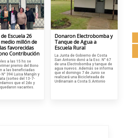
 de Escuela 26
Donaron Electrobomba y
 medio millón de
Tanque de Agua a
las favorecidas
Escuela Rural
Bono Contribución
La Junta de Gobierno de Costa
San Antonio donó a la Esc. N° 67
les a las 15 hs se
de una Electrobomba y tanque de
primer premio del Bono
agua nuevos. Además se informa
n a las beneficiadas
que el domingo 7 de Junio se
o N° 394 Luisa Mangín y
realizará una Bicicleteada de
ta (sorteo del 13-7-
Urdinarrain a Costa S.Antonio
ordamos que el 2do y
 quedaron vacantes.