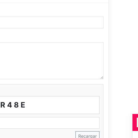
7R48E
Recargar