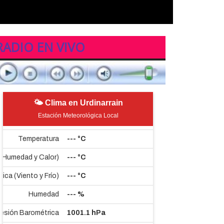
RADIO EN VIVO
🌤 Clima en Urdinarrain
Estación Meteorológica Local