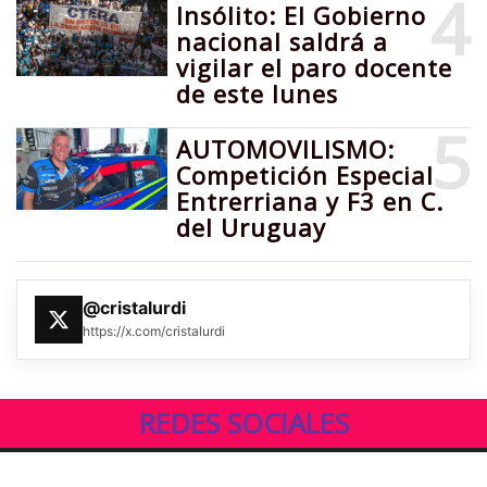
4
Insólito: El Gobierno
nacional saldrá a
vigilar el paro docente
de este lunes
5
AUTOMOVILISMO:
Competición Especial
Entrerriana y F3 en C.
del Uruguay
@cristalurdi
https://x.com/cristalurdi
REDES SOCIALES